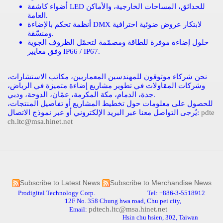
أضواء كاشفة LED للحدائق، المساحات الخارجية، والأماكن
العامة.
أنظمة تحكم بالإضاءة DMX لابتكار عروض ضوئية احترافية
ومنسّقة.
حلول إضاءة موفرة للطاقة ومصمّمة لتحمّل الظروف الجوية
وفق معايير IP66 / IP67.
نحن شركاء موثوقون للمهندسين المعماريين، مكاتب الاستشارات،
وشركات المقاولات في تطوير مشاريع إضاءة متميزة في الرياض،
جدة، الدمام، مكة المكرمة، عمّان، الدوحة، ودبي.
للحصول على معلومات حول تخطيط المشاريع أو تفاصيل المنتجات،
pdte
يُرجى التواصل معنا عبر البريد الإلكتروني أو عبر نموذج الاتصال:
ch.ltc@msa.hinet.net
Subscribe to Latest News
Subscribe to Merchandise News
Prodigital Technology Corp. Tel: +886-3-5518912
12F No. 358 Chung hwa road, Chu pei city,
pdtech.ltc@msa.hinet.net
Email:
Hsin chu hsien, 302, Taiwan