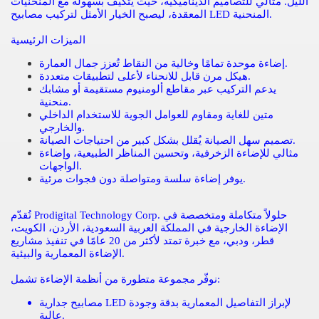
الليل. مثالي للتصاميم الديناميكية، حيث يتكيف بسهولة مع المنحنيات
المعقدة، ليصبح الخيار الأمثل لتركيب مصابيح LED المنحنية.
الميزات الرئيسية
إضاءة موحدة تمامًا وخالية من النقاط تُعزز جمال العمارة.
هيكل مرن قابل للانحناء لأعلى لتطبيقات متعددة.
يدعم التركيب عبر مقاطع ألومنيوم مستقيمة أو مشابك
منحنية.
متين للغاية ومقاوم للعوامل الجوية للاستخدام الداخلي
والخارجي.
تصميم سهل الصيانة يُقلل بشكل كبير من احتياجات الصيانة.
مثالي للإضاءة الزخرفية، وتحسين المناظر الطبيعية، وإضاءة
الواجهات.
يوفر إضاءة سلسة ومتواصلة دون فجوات مرئية.
تُقدّم Prodigital Technology Corp. حلولاً متكاملة ومتخصصة في
الإضاءة الخارجية في المملكة العربية السعودية، الأردن، الكويت،
قطر، ودبي، مع خبرة تمتد لأكثر من 20 عامًا في تنفيذ مشاريع
الإضاءة المعمارية والبيئية.
نوفّر مجموعة متطورة من أنظمة الإضاءة تشمل:
مصابيح جدارية LED لإبراز التفاصيل المعمارية بدقة وجودة
عالية.