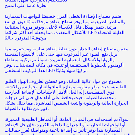
نظرة عامة على المنتج:
صُمم مصباح الإضاءة الخطي المرن خصيصًا للواجهات المعمارية
والمناظر الطبيعية، مما يوفر سطح إضاءة موحدًا تمامًا دون أي بقع
مرئية. يتميز بهيكل قابل للانحناء لأعلى، ويوفر مرونة استثنائية
للأشكال المعقدة، مما يجعله أحد أكثر شرائط LED القابلة للانحناء
موثوقيةً المتوفرة حاليًا.
يضمن مصباح إضاءة الجدار بدون نقاط إضاءة سلسة ومستمرة، مما
يزيل بقع الضوء غير المرغوب فيها حتى على الأسطح المنحنية
والزوايا والأشكال المعمارية الفريدة. سواءً تم تركيبه بمقاطع
ألومنيوم للخطوط المستقيمة أو تثبيته في مكانه للمنحنيات، يوفر
هذا التركيب السطحي LED تركيبًا سهلًا وثابتًا.
مصنوع من مواد عالية المتانة، وهو مُحسّن لظروف الهواء الطلق
القاسية، حيث يوفر مقاومة ممتازة للماء والغبار وحماية من الأشعة
فوق البنفسجية. إنه الحل الأمثل لاحتياجات الإضاءة الخارجية
منخفضة الصيانة، حيث يحافظ على أداء عالٍ حتى في درجات
الحرارة العالية والرطوبة وأشعة الشمس المباشرة، مما يقلل بشكل
كبير من تكاليف الصيانة.
سواءً تم استخدامه في المباني العامة، أو المناظر الطبيعية المميزة،
أو الواجهات التجارية، أو الجدران الداخلية الكبيرة، فإن حل الإضاءة
المعمارية هذا يوفر تأثيرات إضاءة ناعمة ومتواصلة تُعزز جماليات