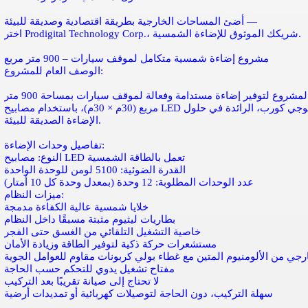
أضئ المساحات الخارجية بطريقة اقتصادية وصديقة للبيئة —
اختر Prodigital Technology Corp.، شريكك الموثوق للإضاءة الشمسية.
مشروع إضاءة شمسية متكامل لموقف سيارات – 900 متر مربع
الوصف العام للمشروع:
تم تصميم نظام الإضاءة الشمسي الخارجي لهذا المشروع لتوفير إضاءة مستدامة وفعالة لموقف سيارات بمساحة 900 متر
مربع (30م × 30م)، باستخدام مصابيح LED شمسية عالية الأداء من شركة بروديجيتال تكنولوجي كورب، الرائدة في حلول
الإضاءة الصديقة للبيئة.
تفاصيل وحدات الإضاءة:
النوع: مصابيح LED تعمل بالطاقة الشمسية
القدرة الضوئية: 5100 لومن للوحدة الواحدة
عدد الوحدات المطلوبة: 12 وحدة (بمعدل وحدة كل 10 أمتار)
ميزات النظام:
خلايا شمسية عالية الكفاءة مدمجة
بطاريات ليثيوم مثبتة مسبقًا داخل النظام
خاصية التشغيل التلقائي من الغسق حتى الفجر
مستشعرات حركة ذكية لتوفير الطاقة وزيادة الأمان
جي من الألومنيوم المتين مع غطاء بولي كربونات مقاوم للعوامل الجوية
مفتاح تشغيل يدوي للتحكم حسب الحاجة
لا تحتاج إلى صيانة تقريبًا بعد التركيب
سهلة التركيب، دون الحاجة لتوصيلات كهربائية أو تمديدات أرضية