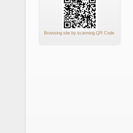
Browsing site by scanning QR Code