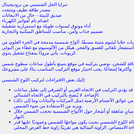
مزايا الحل الشمسي من بروديجيتال:
مصدر طاقة نظيف ومتجدد
صديق للبيئة – خالٍ من الانبعاثات
انعدام تام لفواتير الكهرباء
أداء موثوق لسنوات طويلة مع استمرارية تشغيلية
تصميم جذاب وآمن، مناسب للمناطق السكنية والتجارية
ات خلايا ليثيوم مثبتة مسبقًا. ألواح شمسية مدمجة في الجزء العلوي من
ستشعار تلقائي للغسق والفجر. هيكل من الألومنيوم مع غطاء من البولي
كربونات. يأتي مزودًا بمفتاح تشغيل يدوي.
اقة للشحن، نوصي بتركيبه في موقع يتمتع بأطول ساعات سطوع شمس
وأكثرها إشعاعًا. يجب اختيار موقع التركيب المناسب بناءً على مشروعك.
إليك بعض الاقتراحات لتركيب اللوح الشمسي:
ي. قد يؤدي التركيب في الاتجاه الغربي أو الشرقي إلى تقليل ساعات
الإضاءة. لا يُنصح بالتركيب في الاتجاه الشمالي.
ن عوائق الأجسام الأرضية (مثل المركبات والنباتات وما إلى ذلك)
ويزيد من الاستفادة من ضوء الشمس.
 مبانٍ شاهقة أو أشجار حول الألواح الشمسية تحجب الشمس خلال
النهار.
إمالة اللوح الشمسي بحيث يكون مواجهًا للشمس وعموديًا عليها قدر