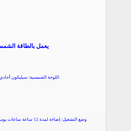
PD-C-SEL-2835-P مصباح LED يعمل 
اللوحة الشمسية: سيليكون أحادي البلورة 6 فولت 25 واط / سيليكون أحادي الب