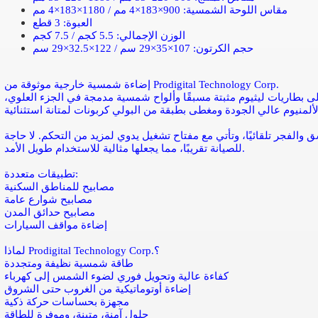
مقاس اللوحة الشمسية: 900×183×4 مم / 1180×183×4 مم
العبوة: 3 قطع
الوزن الإجمالي: 5.5 كجم / 7.5 كجم
حجم الكرتون: 107×35×29 سم / 122×32.5×29 سم
إضاءة شمسية خارجية موثوقة من Prodigital Technology Corp.
 بطاريات ليثيوم مثبتة مسبقًا وألواح شمسية مدمجة في الجزء العلوي،
 والفجر تلقائيًا، وتأتي مع مفتاح تشغيل يدوي لمزيد من التحكم. لا حاجة
للصيانة تقريبًا، مما يجعلها مثالية للاستخدام طويل الأمد.
تطبيقات متعددة:
مصابيح للمناطق السكنية
مصابيح شوارع عامة
مصابيح حدائق المدن
إضاءة مواقف السيارات
لماذا Prodigital Technology Corp.؟
طاقة شمسية نظيفة ومتجددة
كفاءة عالية وتحويل فوري لضوء الشمس إلى كهرباء
إضاءة أوتوماتيكية من الغروب حتى الشروق
مجهزة بحساسات حركة ذكية
حلول آمنة، متينة، وموفرة للطاقة