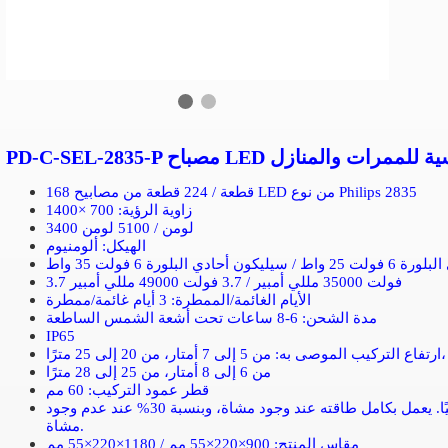
بالطاقة الشمسية للممرات والمنازل
168 قطعة / 224 قطعة من مصابيح LED من نوع Philips 2835
زاوية الرؤية: 700 ×1400
3400 لومن / 5100 لومن
الهيكل: ألومنيوم
لورة 6 فولت 35 واط
3.7 فولت 35000 مللي أمبير / 3.7 فولت 49000 مللي أمبير
الأيام الغائمة/الممطرة: 3 أيام غائمة/ممطرة
مدة الشحن: 6-8 ساعات تحت أشعة الشمس الساطعة
IP65
ارتفاع التركيب الموصى به: من 5 إلى 7 أمتار، من 20 إلى 25 مترًا،
من 6 إلى 8 أمتار، من 25 إلى 28 مترًا
قطر عمود التركيب: 60 مم
وضع التشغيل: إضاءة لمدة 12 ساعة ساعات يوميًا. يعمل بكامل طاقته عند وجود مشاة، وبنسبة 30% عند عدم وجود
مشاة.
مقاس المنتج: 900×220×55 مم / 1180×220×55 مم