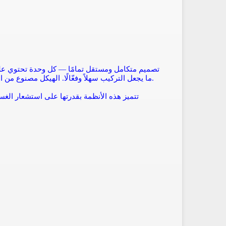
تصميم متكامل ومستقل تمامًا — كل وحدة تحتوي على
ما يجعل التركيب سهلاً وفعّالًا. الهيكل مصنوع من الألمنيوم عالي الجودة ومغطى بطبقة من البولي كربونات لمتانة استثنائية.
تتميز هذه الأنظمة بقدرتها على استشعار الغسق