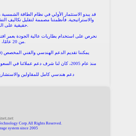
قد يبدو الاستثمار الأولي في نظام الطاقة الشمسية مرت
والاستراتيجية. فأنظمتنا مصممة لتقليل تكاليف الت
حقيقية على المدى الطويل. كما تتميز بسهولة التركيب والحاجة إلى صيانة بسيطة للغاية.
نحرص على استخدام بطاريات عالية الجودة بعمر اف
، مما يضمن لك أداءً موثوقًا وكفاءة عالية واستقرارًا تشغيليًا لسنوات طويلة.
من
20 عامًا
يمكننا تقديم الدعم الهندسي والفني المخصص (قا
منذ عام 2005، كان لنا شرف دعم عملائنا في
دعم هندسي كامل للمقاولين والاستشاري
net.net
rp.All Rights Reserved.
age system since 2005