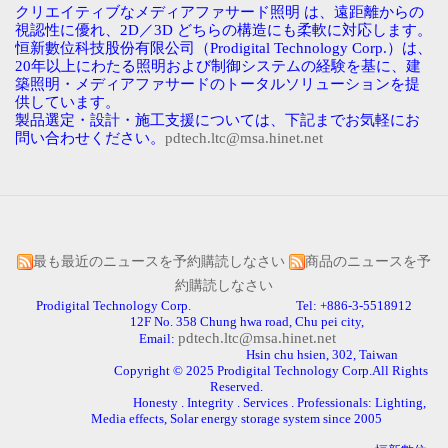
クリエイティブなメディアファサード照明
は、遠距離からの
視認性に優れ、
2D
／
3D
どちらの構造にも柔軟に対応します。
恒新數位科技股份有限公司（
Prodigital Technology Corp.
）は、
20
年以上にわたる照明および制御システムの経験を基に、建
築照明・メディアファサードのトータルソリューションを提
供しています。
製品選定・設計・施工支援については、下記までお気軽にお
問い合わせください。
pdtech.ltc@msa.hinet.net
最も最近のニュースを予約購読しなさい
商品のニュースを予
約購読しなさい
Prodigital Technology Corp. Tel: +886-3-5518912
12F No. 358 Chung hwa road, Chu pei city,
pdtech.ltc@msa.hinet.net
Email:
Hsin chu hsien, 302, Taiwan
Copyright © 2025 Prodigital Technology Corp.All Rights
Reserved.
Honesty . Integrity . Services . Professionals: Lighting,
Media effects, Solar energy storage system since 2005