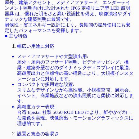
屋外、建築アクセント、メディアファサード、エンターテイ
ンメント照明向けに設計された
IP66
定格リニア型
LED
照明
器具
は、優れた明るさと高い視認性を備え、映像演出やダイ
ナミックな建築照明に最適です。
耐候性・省エネルギー設計により、長期間の屋外使用にも安
定したパフォーマンスを発揮します。
■
主な特徴
幅広い用途に対応
メディアファサードや大型演出用
:
屋外・屋内のファサード照明、ビデオマッピング、橋
梁・建築外壁などのダイナミックディスプレイに最適。
高輝度出力と信頼性の高い構造により、大規模インスタ
レーションに対応します。
コンパクトで多用途な設置
:
スリムなデザインながら高性能。小規模空間、展示会、
イベント、商業施設などの演出照明にも柔軟に対応しま
す。
高精度カラー表現
:
台湾
Epistar
社製
5050 RGB LED
により、鮮やかで均一
な発色を実現。映像演出・モーショングラフィックスに
理想的です。
設置と統合の容易さ