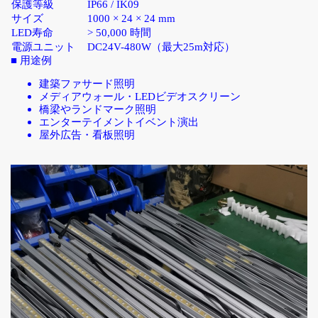
保護等級
IP66 / IK09
サイズ
1000 × 24 × 24 mm
LED
寿命
> 50,000
時間
電源ユニット
DC24V-480W
（最大
25m
対応）
■
用途例
建築ファサード照明
メディアウォール・
LED
ビデオスクリーン
橋梁やランドマーク照明
エンターテイメントイベント演出
屋外広告・看板照明