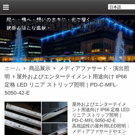
恒新數位科技股份有限公司 LED照明・メディア
ファサード・太陽光発電・蓄電システム
ホーム
商品展示
メディアファサード・演出照
明
屋外およびエンターテイメント用途向け IP66
定格 LED リニア ストリップ照明｜PD-C-MFL-
5050-42-E
屋外およびエンターテイメ
ント用途向け IP66 定格 LED
リニア ストリップ照明｜
PD-C-MFL-5050-42-E
高視認性の屋外用LED照明：
メディアファサードやエン