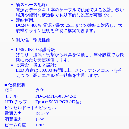
省スペース配線
:
電源とデータを
1
本のケーブルで供給できる設計。狭い
場所や複雑な構造物でも効率的な設置が可能です。
連結運用
:
DC24V-480W
電源で最大
25m
までの連結に対応し、大
規模なライン照明を容易に構築できます。
耐久性・環境性能
IP66 / IK09
保護等級
:
ほこり・湿気・衝撃から器具を保護し、屋外設置でも長
期にわたり安定稼働します。
長寿命・省エネ設計
:
LED
寿命は
50,000
時間以上。メンテナンスコストを抑
えつつ、高いエネルギー効率を実現します。
■
仕様概要
項目
内容
モデル
PD-C-MFL-5050-42-E
LED
チップ
Epistar 5050 RGB (42
個
)
ピクセルドット
6
ピクセル
電源入力
DC24V
消費電力
14W
ビーム角度
120°