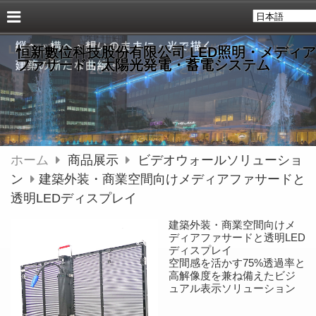
恒新數位科技股份有限公司 LED照明・メディア
ファサード・太陽光発電・蓄電システム
ホーム
商品展示
ビデオウォールソリューショ
ン
建築外装・商業空間向けメディアファサードと
透明LEDディスプレイ
建築外装・商業空間向けメ
ディアファサードと透明LED
ディスプレイ
空間感を活かす75%透過率と
高解像度を兼ね備えたビジ
ュアル表示ソリューション