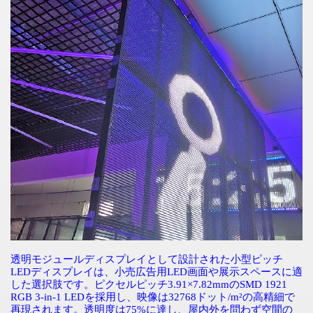
透明モジュールディスプレイとして設計された小型ピッチ
LED
ディスプレイは、小売広告用
LED
画面や展示スペースに適
した選択肢です。ピクセルピッチ
3.91×7.82mm
の
SMD 1921
RGB 3-in-1 LED
を採用し、映像は
32768
ドット
/m²
の高精細で
再現されます。透明度は
75%
に達し、屋内外を問わず空間の