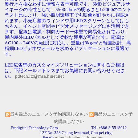
奥行きを損なわずに情報を表示可能です。
SMD
ビジュアルサ
イネージの特性として、
5500cd/m²
の明るさと
1:2000
のコント
ラスト比により、強い照明環境下でも映像が鮮やかに視認さ
れます。小売店舗のウィンドウ用
LED
スクリーンとしてはも
ちろん、イベント空間やビデオメッセージングにも活用でき
ます。配線は電源・制御カード一体型で簡易化されており、
屋内屋外
LED
パネルとして柔軟な運用が可能です。電源は
AC100
～
240V
の範囲に対応し、重量は
9kg/m²
と軽量設計。高
精細
LED
ビデオウォールを求めるアプリケーションに最適で
す。
LED広告壁のカスタマイズソリューションに関するご相談
は、下記メールアドレスまでお気軽にお問い合わせくださ
い。
pdtech.ltc@msa.hinet.net
最も最近のニュースを予約購読しなさい
商品のニュースを予
約購読しなさい
Prodigital Technology Corp. Tel: +886-3-5518912
12F No. 358 Chung hwa road, Chu pei city,
pdtech.ltc@msa.hinet.net
Email: