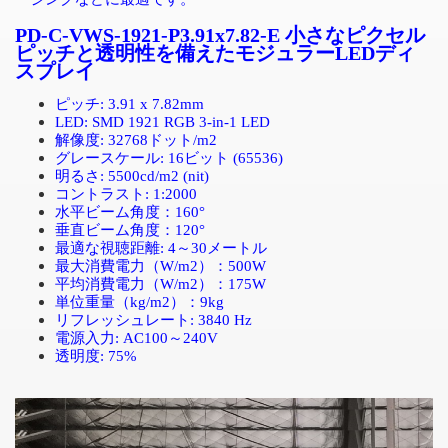
PD-C-VWS-1921-P3.91x7.82-E
小さなピクセル
ピッチと透明性を備えたモジュラー
LED
ディ
スプレイ
ピッチ
: 3.91 x 7.82mm
LED: SMD 1921 RGB 3-in-1 LED
解像度
: 32768
ドット
/m2
グレースケール
: 16
ビット
(65536)
明るさ
: 5500cd/m2 (nit)
コントラスト
: 1:2000
水平ビーム角度：
160°
垂直ビーム角度：
120°
最適な視聴距離
: 4
～
30
メートル
最大消費電力（
W/m2
）：
500W
平均消費電力（
W/m2
）：
175W
単位重量（
kg/m2
）：
9kg
リフレッシュレート
: 3840 Hz
電源入力
: AC100
～
240V
透明度
: 75%