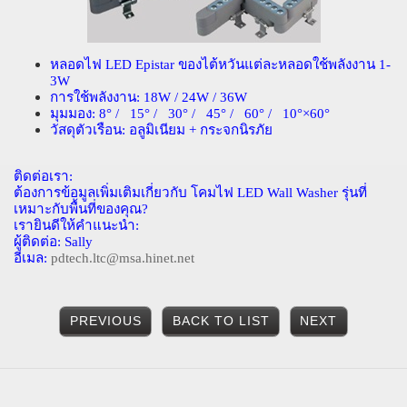
หลอดไฟ
LED Epistar
ของไต้หวันแต่ละหลอดใช้พลังงาน
1-
3W
การใช้พลังงาน
: 18W / 24W / 36W
มุมมอง
: 8
° /
15
° /
30
° /
45
° /
60
° /
10
°×
60
°
วัสดุตัวเรือน
:
อลูมิเนียม
+
กระจกนิรภัย
ติดต่อเรา
:
ต้องการข้อมูลเพิ่มเติมเกี่ยวกับ
โคมไฟ
LED Wall Washer
รุ่นที่
เหมาะกับพื้นที่ของคุณ
?
เรายินดีให้คำแนะนำ
:
ผู้ติดต่อ
: Sally
อีเมล
:
pdtech.ltc@msa.hinet.net
PREVIOUS
BACK TO LIST
NEXT