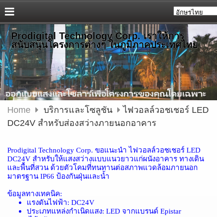
Prodigital Technology Corp. เราให้การ
สนับสนุนโครงการต่างๆ ในภูมิภาคประเทศไทย
Home
บริการและโซลูชัน
ไฟวอลล์วอชเชอร์ LED
DC24V สำหรับส่องสว่างภายนอกอาคาร
Prodigital Technology Corp.
ขอแนะนำ
ไฟวอลล์วอชเชอร์
LED
DC24V
สำหรับให้แสงสว่างแบบแนวยาวแก่ผนังอาคาร
ทางเดิน
และพื้นที่สวน
ด้วยตัวโคมที่ทนทานต่อสภาพแวดล้อมภายนอก
มาตรฐาน
IP66
ป้องกันฝุ่นและน้ำ
ข้อมูลทางเทคนิค
:
แรงดันไฟฟ้า
: DC24V
ประเภทแหล่งกำเนิดแสง
: LED
จากแบรนด์
Epistar