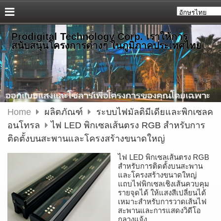
Prodigital Technology Corp. เราให้การ
สนับสนุนโครงการต่างๆ ในภูมิภาคประเทศไทย
Home
ผลิตภัณฑ์
ระบบไฟมัลติมีเดียและพิกเซลค
อนโทรล
ไฟ LED พิกเซลเส้นตรง RGB สำหรับการ
ติดตั้งบนสะพานและโครงสร้างขนาดใหญ่
ไฟ LED พิกเซลเส้นตรง RGB
สำหรับการติดตั้งบนสะพาน
และโครงสร้างขนาดใหญ่
แถบไฟพิกเซลเชิงเส้นควบคุม
รายจุดได้ ให้แสงสีเปลี่ยนได้
เหมาะสำหรับการวาดเส้นไฟ
สะพานและการแสดงวิดีโอ
กลางแจ้ง