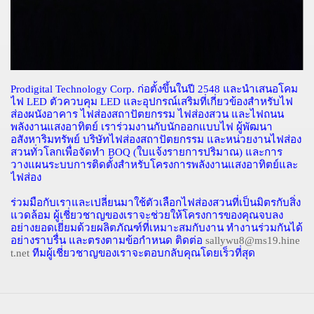
Prodigital Technology Corp.
ก่อตั้งขึ้นในปี
2548
และนำเสนอโคม
ไฟ
LED
ตัวควบคุม
LED
และอุปกรณ์เสริมที่เกี่ยวข้องสำหรับไฟ
ส่องผนังอาคาร
ไฟส่องสถาปัตยกรรม
ไฟส่องสวน
และไฟถนน
พลังงานแสงอาทิตย์
เราร่วมงานกับนักออกแบบไฟ
ผู้พัฒนา
อสังหาริมทรัพย์
บริษัทไฟส่องสถาปัตยกรรม
และหน่วยงานไฟส่อง
สวนทั่วโลกเพื่อจัดทำ
BOQ (
ใบแจ้งรายการปริมาณ
)
และการ
วางแผนระบบการติดตั้งสำหรับโครงการพลังงานแสงอาทิตย์และ
ไฟส่อง
ร่วมมือกับเราและเปลี่ยนมาใช้ตัวเลือกไฟส่องสวนที่เป็นมิตรกับสิ่ง
แวดล้อม
ผู้เชี่ยวชาญของเราจะช่วยให้โครงการของคุณจบลง
อย่างยอดเยี่ยมด้วยผลิตภัณฑ์ที่เหมาะสมกับงาน
ทำงานร่วมกันได้
อย่างราบรื่น
และตรงตามข้อกำหนด
ติดต่อ
sallywu8@ms19.hine
t.net
ทีมผู้เชี่ยวชาญของเราจะตอบกลับคุณโดยเร็วที่สุด