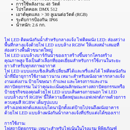
การใช้พลังงาน
: 48
วัตต์
โปรโตคอล
: DMX 512
เอาต์พุตแสง
: > 30
ลูเมนต่อวัตต์
(RGB)
ระดับการป้องกัน
: IP66
น้ำหนัก
: 2.6
กก
.
ไฟ
LED
ติดผนังกันน้ำสำหรับกลางแจ้ง
ไฟติดผนัง
LED:
ส่องสว่าง
พื้นที่กลางแจ้งด้วยไฟ
LED
แบบล้าง
RGBW
ให้แสงสม่ำเสมอที่
ส่องสว่างพื้นผิวขนาดใหญ่
ไฟ
LED
แบบล้างบาร์กันน้ำของเราสร้างขึ้นจากโครงสร้าง
คุณภาพสูง
จึงเป็นตัวเลือกที่ยอดเยี่ยมสำหรับการใช้งานในระยะ
ยาวสำหรับทุกสภาพอากาศ
ไฟ
LED
แบบแถบเชิงเส้นที่เปลี่ยนสีได้และหรี่แสงได้
ไฟติดผนังกัน
น้ำที่มีอายุการใช้งานยาวนาน
เหมาะสำหรับผนังอาคารกลางแจ้ง
งานแต่งงาน
ป้ายโฆษณา
กำแพง
และโครงการและงาน
สถาปัตยกรรม
ไม่ว่าคุณจะเน้นคุณลักษณะทางสถาปัตยกรรมหรือ
ป้ายธุรกิจของคุณด้วยไฟ
LED
แบบเส้นตรงภายนอก
ไฟ
LED
แบบล้างบาร์
RGBW
นี้ให้ความยืดหยุ่นและเอฟเฟกต์ภาพด้วยการ
ควบคุมสี
RGBW
เต็มรูปแบบ
สร้างเอฟเฟกต์แสงแบบไดนามิกตั้งแต่ป้ายไปจนถึงผนังอาคาร
ด้วยไฟ
LED
แบบล้างผนังกันน้ำกลางแจ้งที่ปรับแต่งได้ของเรา
!
การใช้งาน
:
ไฟสถาปัตยกรรม
:
เหมาะสำหรับไฟเน้นในโรงแรม
พิพิธภัณฑ์