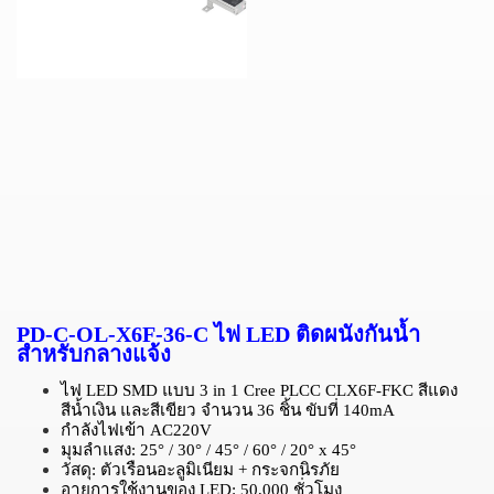
PD-C-OL-X6F-36-C
ไฟ
LED
ติดผนังกันน้ำ
สำหรับกลางแจ้ง
ไฟ
LED SMD
แบบ
3 in 1 Cree PLCC CLX6F-FKC
สีแดง
สีน้ำเงิน
และสีเขียว
จำนวน
36
ชิ้น
ขับที่
140mA
กำลังไฟเข้า
AC220V
มุมลำแสง
: 25° / 30° / 45° / 60° / 20° x 45°
วัสดุ
:
ตัวเรือนอะลูมิเนียม
+
กระจกนิรภัย
อายุการใช้งานของ
LED: 50,000
ชั่วโมง