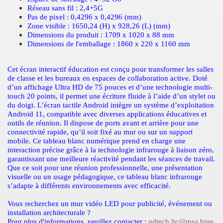
Réseau sans fil : 2,4+5G
Pas de pixel : 0,4296 x 0,4296 (mm)
Zone visible : 1650,24 (H) x 928,26 (L) (mm)
Dimensions du produit : 1709 x 1020 x 88 mm
Dimensions de l'emballage : 1860 x 220 x 1160 mm
Cet écran interactif éducation est conçu pour transformer les salles
de classe et les bureaux en espaces de collaboration active. Doté
d’un affichage Ultra HD de 75 pouces et d’une technologie multi-
touch 20 points, il permet une écriture fluide à l’aide d’un stylet ou
du doigt. L’écran tactile Android intègre un système d’exploitation
Android 11, compatible avec diverses applications éducatives et
outils de réunion. Il dispose de ports avant et arrière pour une
connectivité rapide, qu’il soit fixé au mur ou sur un support
mobile. Ce tableau blanc numérique prend en charge une
interaction précise grâce à la technologie infrarouge à liaison zéro,
garantissant une meilleure réactivité pendant les séances de travail.
Que ce soit pour une réunion professionnelle, une présentation
visuelle ou un usage pédagogique, ce tableau blanc infrarouge
s’adapte à différents environnements avec efficacité.
Vous recherchez un mur vidéo LED pour publicité, événement ou
installation architecturale ?
Pour plus d'informations, veuillez contacter :
pdtech.ltc@msa.hine