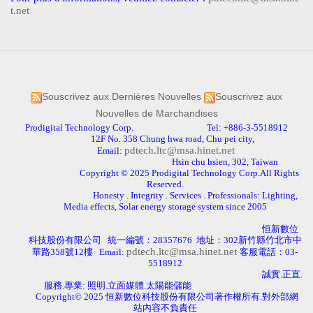
t.net
Souscrivez aux Dernières Nouvelles
Souscrivez aux
Nouvelles de Marchandises
Prodigital Technology Corp. Tel: +886-3-5518912
12F No. 358 Chung hwa road, Chu pei city,
pdtech.ltc@msa.hinet.net
Email:
Hsin chu hsien, 302, Taiwan
Copyright © 2025 Prodigital Technology Corp.All Rights
Reserved.
Honesty . Integrity . Services . Professionals: Lighting,
Media effects, Solar energy storage system since 2005
恒新數位
科技股份有限公司
統一編號：
28357676
地址：
302
新竹縣竹北市中
pdtech.ltc@msa.hinet.net
華路
358
號
12
樓
Email:
客服電話：
03-
5518912
誠實.正直
.
服務.專業: 照明.立面媒體.太陽能儲能
Copyright
© 2025
恒新數位科技股份有限公司著作權所有.對外部網
站內容不負責任