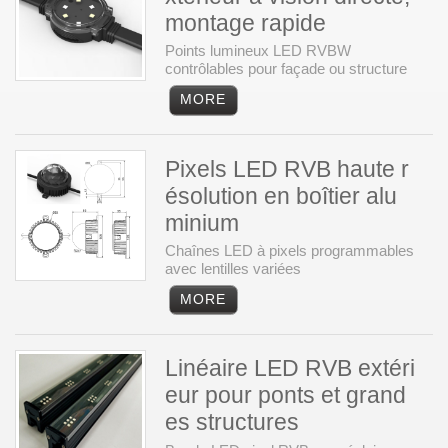
montage rapide
Points lumineux LED RVBW
contrôlables pour façade ou structure
Pixels LED RVB haute r
ésolution en boîtier alu
minium
Chaînes LED à pixels programmables
avec lentilles variées
Linéaire LED RVB extéri
eur pour ponts et grand
es structures