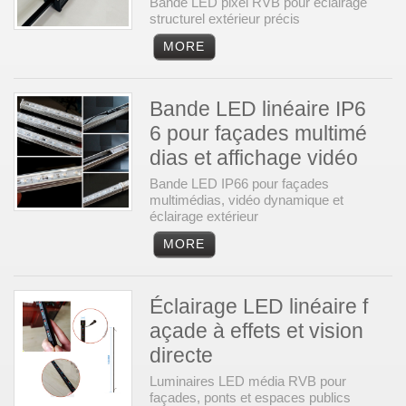
Bande LED pixel RVB pour éclairage
structurel extérieur précis
Bande LED linéaire IP6
6 pour façades multimé
dias et affichage vidéo
Bande LED IP66 pour façades
multimédias, vidéo dynamique et
éclairage extérieur
Éclairage LED linéaire f
açade à effets et vision
directe
Luminaires LED média RVB pour
façades, ponts et espaces publics