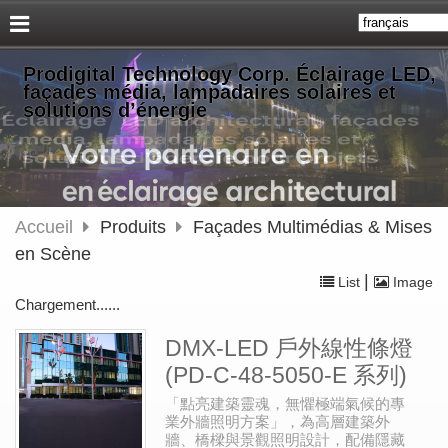
Prodigital Technology Corp. Éclairage LED,
façades média, lampadaires solaires et
solutions d’énergie
Accueil
Produits
Façades Multimédias & Mises
en Scène
|
List
Image
Chargement......
DMX-LED 戶外線性條燈
(PD-C-48-5050-E 系列)
「點亮建築靈魂，無懼極端氣候的專
業外牆照明方案」，為高層建築外
牆、橋樑與景觀照明設計，配備隱藏