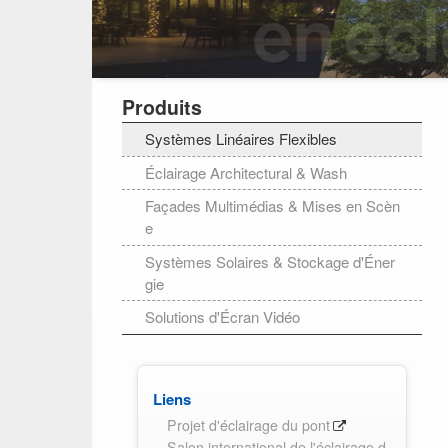
Produits
Systèmes Linéaires Flexibles
Éclairage Architectural & Wash
Façades Multimédias & Mises en Scèn
e
Systèmes Solaires & Stockage d'Éner
gie
Solutions d'Écran Vidéo
Liens
Projet d'éclairage du pont
Salon international de l'éclairage d