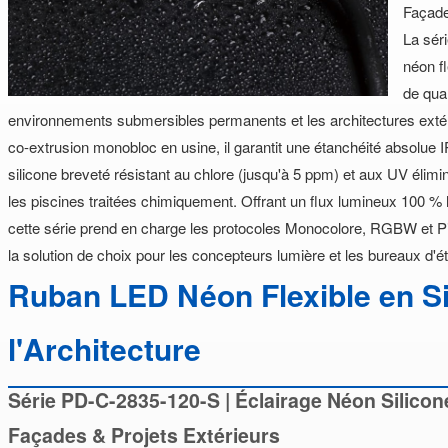
Façade
La sér
néon f
de qual
environnements submersibles permanents et les architectures exté
co-extrusion monobloc en usine, il garantit une étanchéité absolue 
silicone breveté résistant au chlore (jusqu'à 5 ppm) et aux UV élim
les piscines traitées chimiquement. Offrant un flux lumineux 100 % 
cette série prend en charge les protocoles Monocolore, RGBW e
la solution de choix pour les concepteurs lumière et les bureaux d
Ruban LED Néon Flexible en Si
l'Architecture
Série PD-C-2835-120-S | Éclairage Néon Silico
Façades & Projets Extérieurs