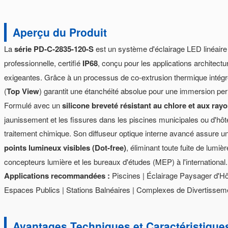
Aperçu du Produit
La
série PD-C-2835-120-S
est un système d'éclairage LED linéaire n
professionnelle, certifié
IP68
, conçu pour les applications architect
exigeantes. Grâce à un processus de co-extrusion thermique intégré
(
Top View
) garantit une étanchéité absolue pour une immersion p
Formulé avec un
silicone breveté résistant au chlore et aux ray
jaunissement et les fissures dans les piscines municipales ou d'hô
traitement chimique. Son diffuseur optique interne avancé assure 
points lumineux visibles (Dot-free)
, éliminant toute fuite de lumiè
concepteurs lumière et les bureaux d'études (MEP) à l'international.
Applications recommandées :
Piscines | Éclairage Paysager d'Hô
Espaces Publics | Stations Balnéaires | Complexes de Divertiss
Avantages Techniques et Caractéristique