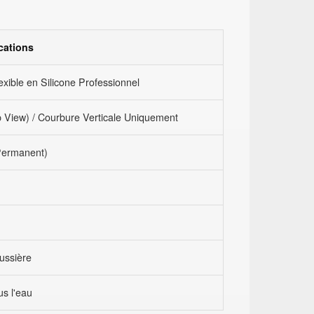
cations
ible en Silicone Professionnel
 View) / Courbure Verticale Uniquement
Permanent)
ussière
us l'eau