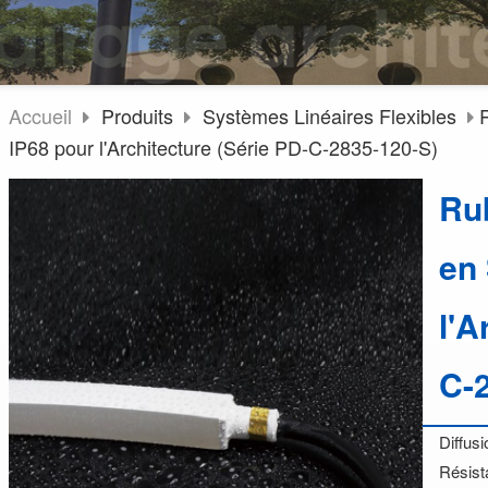
Accueil
Produits
Systèmes Linéaires Flexibles
IP68 pour l'Architecture (Série PD-C-2835-120-S)
Ru
en 
l'A
C-
Diffus
Résist