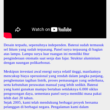
Desain terpadu, sepenuhnya independen. Baterai sudah termasuk
sel litium yang sudah terpasang. Panel surya terpasang di bagian
atas lampu. Lampu surya luar ruangan ini memiliki fitur
penginderaan otomatis saat senja dan fajar. Struktur aluminium
dengan naungan polikarbonat.
Meskipun investasi awal energi surya relatif tinggi, manfaatnya
mencakup biaya operasional yang rendah dalam jangka panjang,
penghematan tagihan listrik, proses pemasangan yang sederhana,
serta kebutuhan perawatan manual yang lebih sedikit. Baterai
yang kami gunakan mampu bertahan setidaknya 6.000 siklus
pengosongan daya, sementara panel surya memiliki masa pakai
lebih dari 20 tahun.
Sejak 2005, kami telah mendukung berbagai proyek bersama
pelanggan di berbagai negara. Pengalaman kami dalam