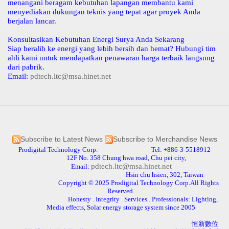
menangani beragam kebutuhan lapangan membantu kami
menyediakan dukungan teknis yang tepat agar proyek Anda
berjalan lancar.
Konsultasikan Kebutuhan Energi Surya Anda Sekarang
Siap beralih ke energi yang lebih bersih dan hemat? Hubungi tim
ahli kami untuk mendapatkan penawaran harga terbaik langsung
dari pabrik.
Email:
pdtech.ltc@msa.hinet.net
Subscribe to Latest News
Subscribe to Merchandise News
Prodigital Technology Corp. Tel: +886-3-5518912
12F No. 358 Chung hwa road, Chu pei city,
pdtech.ltc@msa.hinet.net
Email:
Hsin chu hsien, 302, Taiwan
Copyright © 2025 Prodigital Technology Corp.All Rights
Reserved.
Honesty . Integrity . Services . Professionals: Lighting,
Media effects, Solar energy storage system since 2005
恒新數位