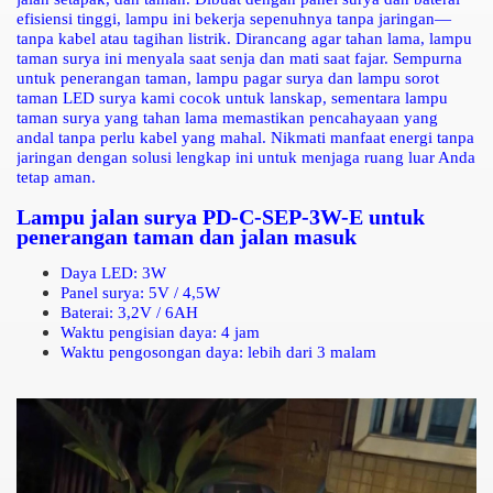
efisiensi tinggi, lampu ini bekerja sepenuhnya tanpa jaringan—
tanpa kabel atau tagihan listrik. Dirancang agar tahan lama, lampu
taman surya ini menyala saat senja dan mati saat fajar. Sempurna
untuk penerangan taman, lampu pagar surya dan lampu sorot
taman LED surya kami cocok untuk lanskap, sementara lampu
taman surya yang tahan lama memastikan pencahayaan yang
andal tanpa perlu kabel yang mahal. Nikmati manfaat energi tanpa
jaringan dengan solusi lengkap ini untuk menjaga ruang luar Anda
tetap aman.
Lampu jalan surya PD-C-SEP-3W-E untuk
penerangan taman dan jalan masuk
Daya LED: 3W
Panel surya: 5V / 4,5W
Baterai: 3,2V / 6AH
Waktu pengisian daya: 4 jam
Waktu pengosongan daya: lebih dari 3 malam