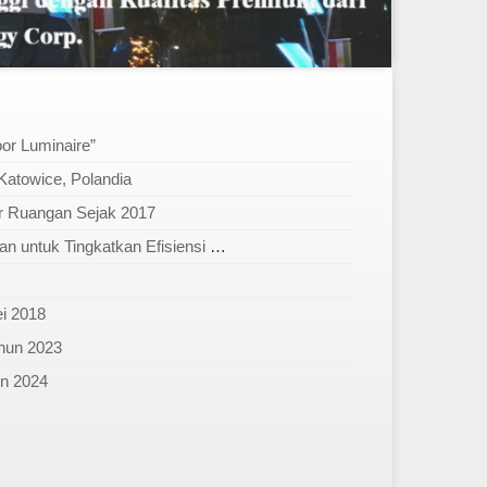
r Luminaire”
atowice, Polandia
r Ruangan Sejak 2017
Pabrik CNC di Belarus Gunakan Lampu High Bay LED Buatan Taiwan untuk Tingkatkan Efisiensi Penerangan
i 2018
ahun 2023
un 2024