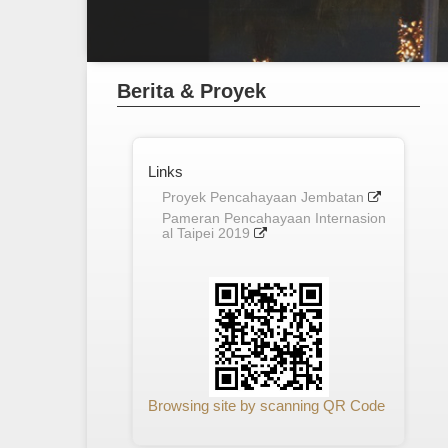
Berita & Proyek
Links
Proyek Pencahayaan Jembatan
Pameran Pencahayaan Internasion
al Taipei 2019
Browsing site by scanning QR Code