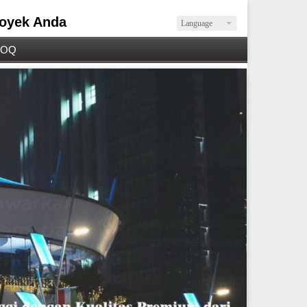
royek Anda
Language
 BOQ