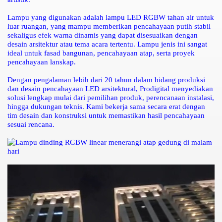
Lampu yang digunakan adalah lampu LED RGBW tahan air untuk
luar ruangan, yang mampu memberikan pencahayaan putih stabil
sekaligus efek warna dinamis yang dapat disesuaikan dengan
desain arsitektur atau tema acara tertentu. Lampu jenis ini sangat
ideal untuk fasad bangunan, pencahayaan atap, serta proyek
pencahayaan lanskap.
Dengan pengalaman lebih dari 20 tahun dalam bidang produksi
dan desain pencahayaan LED arsitektural, Prodigital menyediakan
solusi lengkap mulai dari pemilihan produk, perencanaan instalasi,
hingga dukungan teknis. Kami bekerja sama secara erat dengan
tim desain dan konstruksi untuk memastikan hasil pencahayaan
sesuai rencana.