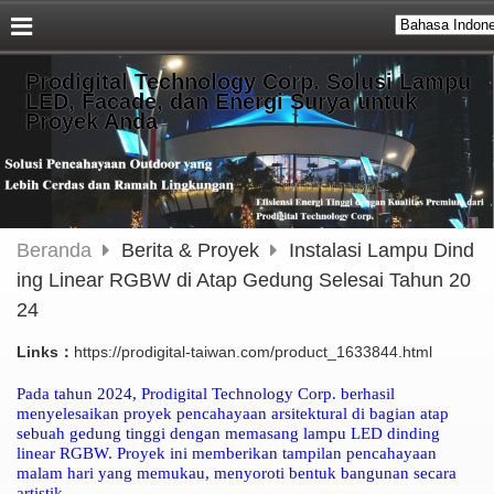
Prodigital Technology Corp. Solusi Lampu
LED, Facade, dan Energi Surya untuk
Proyek Anda
Beranda
Berita & Proyek
Instalasi Lampu Dind
ing Linear RGBW di Atap Gedung Selesai Tahun 20
24
Links：
https://prodigital-taiwan.com/product_1633844.html
Pada tahun 2024, Prodigital Technology Corp. berhasil
menyelesaikan proyek pencahayaan arsitektural di bagian atap
sebuah gedung tinggi dengan memasang lampu LED dinding
linear RGBW. Proyek ini memberikan tampilan pencahayaan
malam hari yang memukau, menyoroti bentuk bangunan secara
artistik.