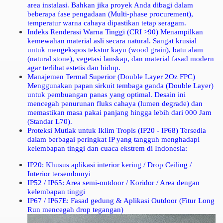
area instalasi. Bahkan jika proyek Anda dibagi dalam
beberapa fase pengadaan (Multi-phase procurement),
temperatur warna cahaya dipastikan tetap seragam.
Indeks Renderasi Warna Tinggi (CRI >90)
Menampilkan
kemewahan material asli secara natural. Sangat krusial
untuk mengekspos tekstur kayu (wood grain), batu alam
(natural stone), vegetasi lanskap, dan material fasad modern
agar terlihat estetis dan hidup.
Manajemen Termal Superior (Double Layer 2Oz FPC)
Menggunakan papan sirkuit tembaga ganda (Double Layer)
untuk pembuangan panas yang optimal. Desain ini
mencegah penurunan fluks cahaya (lumen degrade) dan
memastikan masa pakai panjang hingga lebih dari 000 Jam
(Standar L70).
Proteksi Mutlak untuk Iklim Tropis (IP20 - IP68)
Tersedia
dalam berbagai peringkat IP yang tangguh menghadapi
kelembapan tinggi dan cuaca ekstrem di Indonesia:
IP20:
Khusus aplikasi interior kering / Drop Ceiling /
Interior tersembunyi
IP52 / IP65:
Area semi-outdoor / Koridor / Area dengan
kelembapan tinggi
IP67 / IP67E:
Fasad gedung & Aplikasi Outdoor (Fitur Long
Run mencegah drop tegangan)