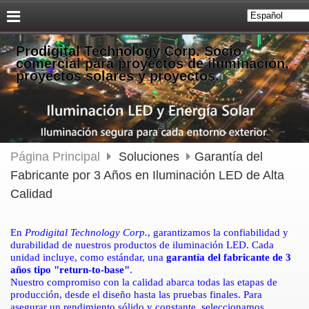
Prodigital Technology Corp. Socio
comercial para proyectos de iluminación,
proyectos solares y proyectos.
Página Principal
Soluciones
Garantía del
Fabricante por 3 Años en Iluminación LED de Alta
Calidad
En
Prodigital Technology Corp.
, garantizamos la confiabilidad y
durabilidad de nuestros productos de iluminación LED. Cada
unidad incluye, como estándar, una
garantía del fabricante de 3
años tipo "return-to-base"
.
Nuestro compromiso con la calidad abarca todas las etapas de
producción, desde el diseño hasta las pruebas finales. Para
asegurar un rendimiento sólido y constante, seleccionamos