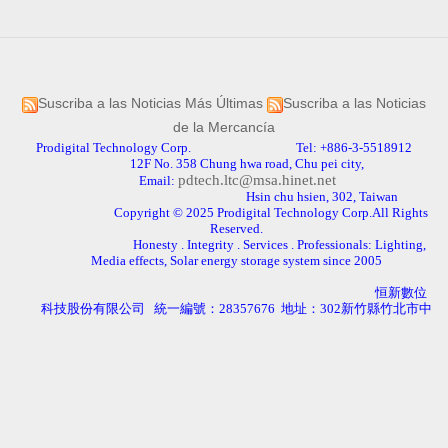
Suscriba a las Noticias Más Últimas
Suscriba a las Noticias
de la Mercancía
Prodigital Technology Corp. Tel: +886-3-5518912
12F No. 358 Chung hwa road, Chu pei city,
pdtech.ltc@msa.hinet.net
Email:
Hsin chu hsien, 302, Taiwan
Copyright © 2025 Prodigital Technology Corp.All Rights
Reserved.
Honesty . Integrity . Services . Professionals: Lighting,
Media effects, Solar energy storage system since 2005
恒新數位
科技股份有限公司
統一編號：
28357676
地址：
302
新竹縣竹北市中
pdtech.ltc@msa.hinet.net
華路
358
號
12
樓
Email:
客服電話：
03-
5518912
誠實.正直
.
服務.專業: 照明.立面媒體.太陽能儲能
Copyright
© 2025
恒新數位科技股份有限公司著作權所有.對外部網
站內容不負責任
Powered by hosting.url.com.tw