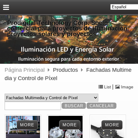
Prodigital Technology Corp. Socio
comercial para proyectos de iluminación,
proyectos solares y proyectos.
Página Principal
Productos
Fachadas Multime
dia y Control de Píxel
|
List
Image