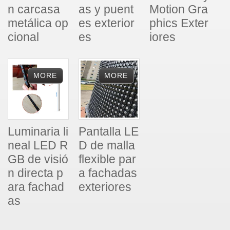
n carcasa
as y puent
Motion Gra
metálica op
es exterior
phics Exter
cional
es
iores
Luminaria li
Pantalla LE
neal LED R
D de malla
GB de visió
flexible par
n directa p
a fachadas
ara fachad
exteriores
as