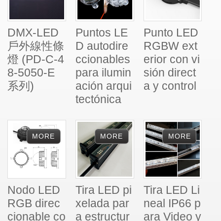
DMX-LED
Puntos LE
Punto LED
戶外線性條
D autodire
RGBW ext
燈 (PD-C-4
ccionables
erior con vi
8-5050-E
para ilumin
sión direct
系列)
ación arqui
a y control
tectónica
Nodo LED
Tira LED pi
Tira LED Li
RGB direc
xelada par
neal IP66 p
cionable co
a estructur
ara Video y