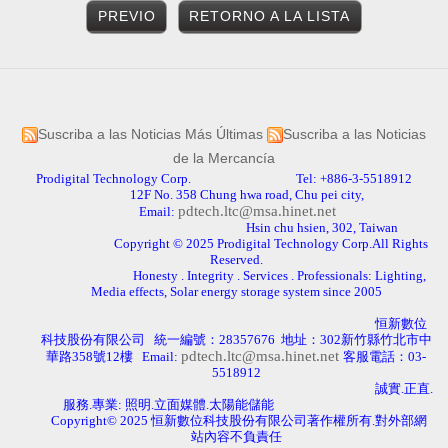
PREVIO
RETORNO A LA LISTA
Suscriba a las Noticias Más Últimas
Suscriba a las Noticias
de la Mercancía
Prodigital Technology Corp. Tel: +886-3-5518912
12F No. 358 Chung hwa road, Chu pei city,
pdtech.ltc@msa.hinet.net
Email:
Hsin chu hsien, 302, Taiwan
Copyright © 2025 Prodigital Technology Corp.All Rights
Reserved.
Honesty . Integrity . Services . Professionals: Lighting,
Media effects, Solar energy storage system since 2005
恒新數位
科技股份有限公司
統一編號：
28357676
地址：
302
新竹縣竹北市中
pdtech.ltc@msa.hinet.net
華路
358
號
12
樓
Email:
客服電話：
03-
5518912
誠實.正直
.
服務.專業: 照明.立面媒體.太陽能儲能
Copyright
© 2025
恒新數位科技股份有限公司著作權所有.對外部網
站內容不負責任