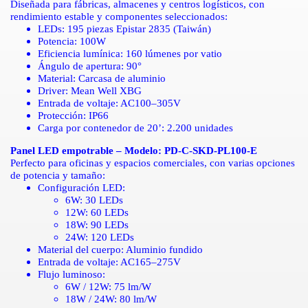
Diseñada para fábricas, almacenes y centros logísticos, con
rendimiento estable y componentes seleccionados:
LEDs: 195 piezas Epistar 2835 (Taiwán)
Potencia: 100W
Eficiencia lumínica: 160 lúmenes por vatio
Ángulo de apertura: 90°
Material: Carcasa de aluminio
Driver: Mean Well XBG
Entrada de voltaje: AC100–305V
Protección: IP66
Carga por contenedor de 20’: 2.200 unidades
Panel LED empotrable – Modelo: PD-C-SKD-PL100-E
Perfecto para oficinas y espacios comerciales, con varias opciones
de potencia y tamaño:
Configuración LED:
6W: 30 LEDs
12W: 60 LEDs
18W: 90 LEDs
24W: 120 LEDs
Material del cuerpo: Aluminio fundido
Entrada de voltaje: AC165–275V
Flujo luminoso:
6W / 12W: 75 lm/W
18W / 24W: 80 lm/W