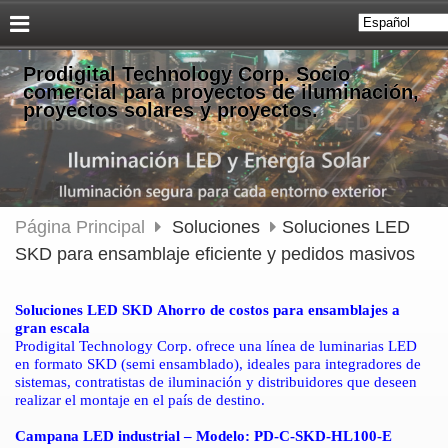
Prodigital Technology Corp. Socio
comercial para proyectos de iluminación,
proyectos solares y proyectos.
Página Principal
Soluciones
Soluciones LED
SKD para ensamblaje eficiente y pedidos masivos
Soluciones LED SKD Ahorro de costos para ensamblajes a
gran escala
Prodigital Technology Corp. ofrece una línea de luminarias LED
en formato SKD (semi ensamblado), ideales para integradores de
sistemas, contratistas de iluminación y distribuidores que deseen
realizar el montaje en el país de destino.
Campana LED industrial – Modelo: PD-C-SKD-HL100-E