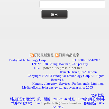
訂閱最新消息
訂閱商品訊息
Prodigital Technology Corp. Tel: +886-3-5518912
12F No. 358 Chung hwa road, Chu pei city,
pdtech.ltc@msa.hinet.net
Email:
Hsin chu hsien, 302, Taiwan
Copyright © 2025 Prodigital Technology Corp.All Rights
Reserved.
Honesty . Integrity . Services . Professionals: Lighting,
Media effects, Solar energy storage system since 2005
恒新數位
科技股份有限公司
統一編號：
28357676
地址：
302
新竹縣竹北市中
pdtech.ltc@msa.hinet.net
華路
358
號
12
樓
Email:
客服電話：
03-
5518912