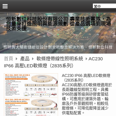
恒新數位科技股份有限公司 專業技術團隊，為
您量身打造照明與能源規劃 從產品選項到現場
技術支援
首頁
產品
軟條燈帶線性照明系統
AC230
IP66 高壓LED軟條燈（2835系列）
AC230 IP66 高壓LED軟條燈
（2835系列）
AC230高壓LED軟條燈適用於
長距離線型照明工程，具備
IP66防護等級與矽膠套管結
構，可應用於建築外牆、輪
廓及戶外景觀照明。相較低
壓燈條，可降低壓降並減少
供電點配置。