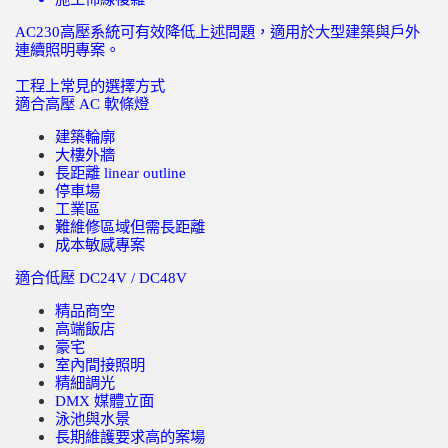
AC230
高壓系統可有效降低上述問題，適用於大型建築與戶外
連續照明專案。
工程上常見的選擇方式
適合高壓
AC
軟條燈
建築輪廓
大樓外牆
長距離
linear outline
停車場
工業區
難維修區域但需長距離
成本敏感專案
適合低壓
DC24V / DC48V
精品商空
高端飯店
豪宅
室內間接照明
精細調光
DMX
媒體立面
泳池與水景
長期維護要求高的案場