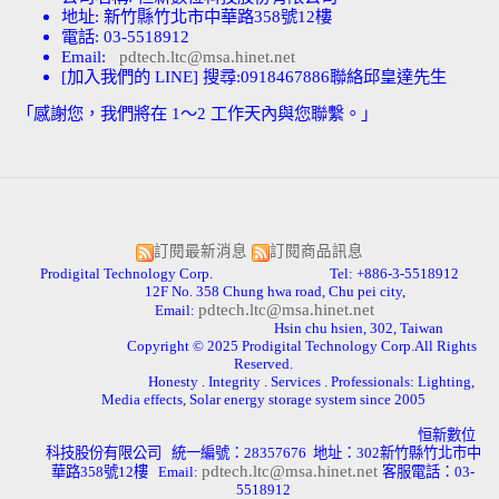
地址
:
新竹縣竹北市中華路
358
號
12
樓
電話
: 03-5518912
Email:
pdtech.ltc@msa.hinet.net
[
加入我們的
LINE]
搜尋
:0918467886
聯絡邱皇達先生
「感謝您，我們將在
1
～
2
工作天內與您聯繫。」
訂閱最新消息
訂閱商品訊息
Prodigital Technology Corp. Tel: +886-3-5518912
12F No. 358 Chung hwa road, Chu pei city,
pdtech.ltc@msa.hinet.net
Email:
Hsin chu hsien, 302, Taiwan
Copyright © 2025 Prodigital Technology Corp.All Rights
Reserved.
Honesty . Integrity . Services . Professionals: Lighting,
Media effects, Solar energy storage system since 2005
恒新數位
科技股份有限公司
統一編號：
28357676
地址：
302
新竹縣竹北市中
pdtech.ltc@msa.hinet.net
華路
358
號
12
樓
Email:
客服電話：
03-
5518912