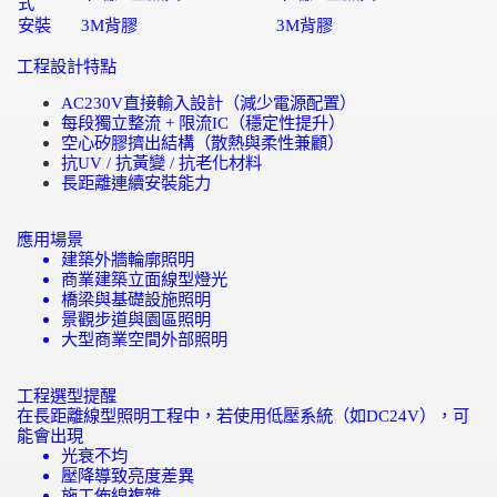
式
安裝
3M
背膠
3M
背膠
工程設計特點
AC230V
直接輸入設計（減少電源配置）
每段獨立整流
+
限流
IC
（穩定性提升）
空心矽膠擠出結構（散熱與柔性兼顧）
抗
UV /
抗黃變
/
抗老化材料
長距離連續安裝能力
應用場景
建築外牆輪廓照明
商業建築立面線型燈光
橋梁與基礎設施照明
景觀步道與園區照明
大型商業空間外部照明
工程選型提醒
在長距離線型照明工程中，若使用低壓系統（如
DC24V
），可
能會出現
光衰不均
壓降導致亮度差異
施工佈線複雜