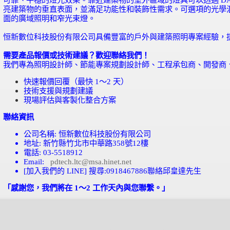
亮建築物的垂直表面，並滿足功能性和裝飾性需求。可選項的光學
面的廣域照明
和
窄光束燈。
恒新數位科技股份有限公司具備豐富的戶外與建築照明專案經驗，
需要產品報價或技術建議？歡迎聯絡我們！
我們專為照明設計師、節能專案規劃設計師、工程承包商、開發商
快速報價回覆（最快
1
～
2
天）
技術支援與規劃建議
現場評估與客製化整合方案
聯絡資訊
公司名稱
:
恒新數位科技股份有限公司
地址
:
新竹縣竹北市中華路
358
號
12
樓
電話
: 03-5518912
Email:
pdtech.ltc@msa.hinet.net
[
加入我們的
LINE]
搜尋
:0918467886
聯絡邱皇達先生
「感謝您，我們將在 1～2 工作天內與您聯繫。」