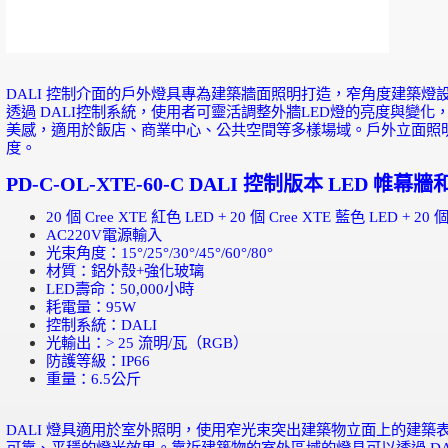
DALI
控制介面的戶外燈具專為建築牆面照明打造，窄角度建築燈
透過
DALI
控制系統，使用者可靈活調整外牆
LED
燈的亮度與變化
美感，適用於飯店、商業中心、公共空間等多樣場域。戶外立面照
度。
PD-C-OL-XTE-60-C DALI
控制
版本
LED
帷幕牆
20
個
Cree XTE
紅色
LED + 20
個
Cree XTE
藍色
LED + 20
AC220V
電源輸入
光束角度：
15
°
/25
°
/30
°
/45
°
/60
°
/80
°
材質：鋁外殼
+
強化玻璃
LED
壽命：
50,000
小時
耗電量：
95W
控制系統：
DALI
光輸出：
> 25
流明
/
瓦（
RGB
）
防護等級：
IP66
重量：
6.5
公斤
DALI
燈具適用於室外照明，使用窄光束突出建築物立面上的建築
可靠、平穩的燈光效果。靠近建築物的室外區域的燈具可以透過
DA