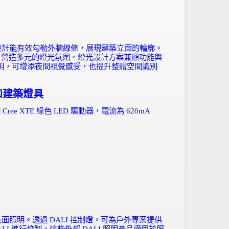
設計能有效勾勒外牆線條，展現建築立面的輪廓。
，營造多元的燈光氛圍。燈光設計方案兼顧功能與
明，可增添夜間視覺感受，也提升整體空間識別
和建築燈具
個
Cree XTE
綠色
LED
驅動器，電流為
620mA
表面照明。透過
DALI
控制燈，可為戶外專案提供
LI
進行控制。這些外部
DALI
照明產品適用於照