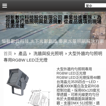
恒新數位科技股份有限公司 專業技術團隊，為
您量身打造照明與能源規劃 從產品選項到現場
技術支援
首頁
產品
洗牆與投光照明
大型外牆均勻照明
專用RGBW LED泛光燈
大型外牆均勻照明專用
RGBW LED泛光燈
RGBW LED泛光燈採用48顆
台灣晶元3535四合一LED，
具備3000K暖白及全彩RGB
控制功能。採用60x120度光
學透鏡，可將光線更均勻分
布於大面積牆面與建築外
觀，支援DMX 512控制，適