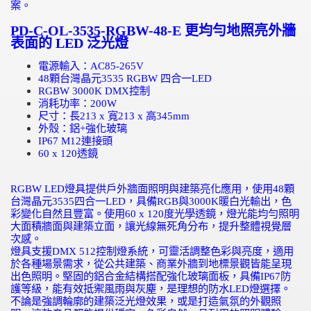
案。
PD-C-OL-3535-RGBW-48-E
更均勻地照亮外牆
表面的
LED
泛光燈
電源輸入：
AC85-265V
48
顆台灣晶元
3535 RGBW
四合一
LED
RGBW 3000K DMX
控制
消耗功率：
200W
尺寸：長
213 x
寬
213 x
高
345mm
外殼：鋁
+
強化玻璃
IP67 M12
連接頭
60 x 120
透鏡
RGBW LED
燈具提供戶外牆面照明與建築亮化應用，使用
48
顆
台灣晶元
3535
四合一
LED
，具備
RGB
與
3000K
暖白光輸出，色
彩變化自然且豐富。使用
60 x 120
度光學透鏡，燈光能均勻照明
大面積牆面與建築立面，讓光線無死角分布，提升整體視覺層
次感。
燈具支援
DMX 512
控制燈系統，可靈活調整色彩與亮度，適用
於各種場景需求，從公共建築、商業外牆到地標景觀皆能呈現
出色照明。堅固的鋁合金結構搭配強化玻璃面板，具備
IP67
防
護等級，能有效抵禦風雨與灰塵，是理想的防水
LED
燈選擇。
不論是強調輪廓的建築泛光燈效果，或是打造氣氛的外觀照