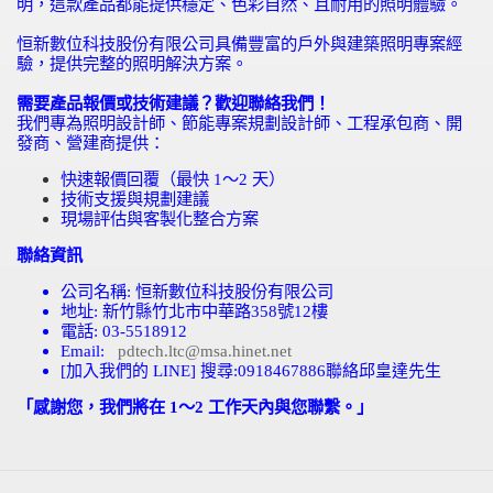
明，這款產品都能提供穩定、色彩自然、且耐用的照明體驗。
恒新數位科技股份有限公司具備豐富的戶外與建築照明專案經
驗，提供完整的照明解決方案。
需要產品報價或技術建議？歡迎聯絡我們！
我們專為照明設計師、節能專案規劃設計師、工程承包商、開
發商、營建商提供：
快速報價回覆（最快
1
～
2
天）
技術支援與規劃建議
現場評估與客製化整合方案
聯絡資訊
公司名稱
:
恒新數位科技股份有限公司
地址
:
新竹縣竹北市中華路
358
號
12
樓
電話
: 03-5518912
Email:
pdtech.ltc@msa.hinet.net
[
加入我們的
LINE]
搜尋
:0918467886
聯絡邱皇達先生
「感謝您，我們將在 1～2 工作天內與您聯繫。」