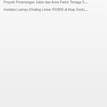
Proyek Penerangan Jalan dan Area Parkir Tenaga Surya Selesai Tahun 2023
Instalasi Lampu Dinding Linear RGBW di Atap Gedung Selesai Tahun 2024