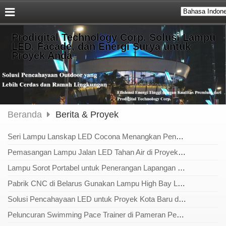
Prodigital Technology Corp. Solusi Lampu
LED, Facade, dan Energi Surya untuk
Proyek Anda
Beranda
Berita & Proyek
Seri Lampu Lanskap LED Cocona Menangkan Penghargaan “Outdoor Luminaire”
Pemasangan Lampu Jalan LED Tahan Air di Proyek Taman Umum Katowice, Polandia
Lampu Sorot Portabel untuk Penerangan Lapangan Sepak Bola Luar Ruangan Sejak 2017
Pabrik CNC di Belarus Gunakan Lampu High Bay LED Buatan Taiwan untuk Tingkatkan Efisiensi Penerangan
Solusi Pencahayaan LED untuk Proyek Kota Baru di Irak – 2018
Peluncuran Swimming Pace Trainer di Pameran Pencahayaan Taipei 2018