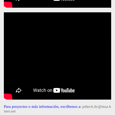
Para proyectos o más información, escríbenos a:
pdtech.ltc@msa.h
inet.net