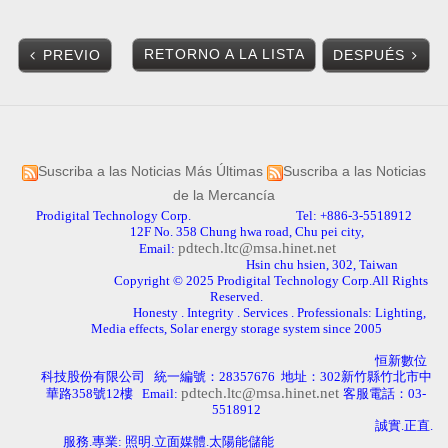
RETORNO A LA LISTA
PREVIO
DESPUÉS
Suscriba a las Noticias Más Últimas
Suscriba a las Noticias
de la Mercancía
Prodigital Technology Corp. Tel: +886-3-5518912
12F No. 358 Chung hwa road, Chu pei city,
pdtech.ltc@msa.hinet.net
Email:
Hsin chu hsien, 302, Taiwan
Copyright © 2025 Prodigital Technology Corp.All Rights
Reserved.
Honesty . Integrity . Services . Professionals: Lighting,
Media effects, Solar energy storage system since 2005
恒新數位
科技股份有限公司
統一編號：
28357676
地址：
302
新竹縣竹北市中
pdtech.ltc@msa.hinet.net
華路
358
號
12
樓
Email:
客服電話：
03-
5518912
誠實.正直
.
服務.專業: 照明.立面媒體.太陽能儲能