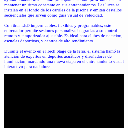
mantener un ritmo constante en sus entrenamientos. Las luces se
instalan en el fondo de los carriles de la piscina y emiten destellos
secuenciales que sirven como guía visual de velocidad.
Con tiras LED impermeables, flexibles y programables, este
entrenador permite sesiones personalizadas gracias a su control
remoto y temporizador ajustable. Es ideal para clubes de natación,
escuelas deportivas, y centros de alto rendimiento.
Durante el evento en el Tech Stage de la feria, el sistema llamó la
atención de expertos en deportes acuáticos y diseñadores de
iluminación, marcando una nueva etapa en el entrenamiento visual
interactivo para nadadores.