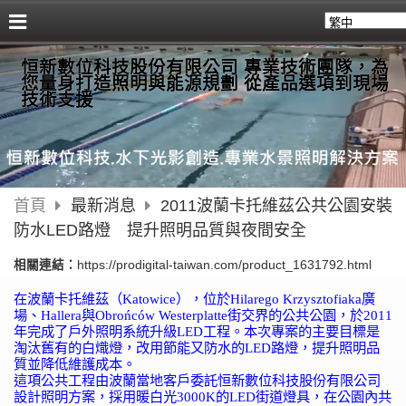
恒新數位科技股份有限公司 專業技術團隊，為
您量身打造照明與能源規劃 從產品選項到現場
技術支援
首頁
最新消息
2011波蘭卡托維茲公共公園安裝
防水LED路燈 提升照明品質與夜間安全
相關連結：
https://prodigital-taiwan.com/product_1631792.html
在波蘭卡托維茲（
Katowice
），位於
Hilarego Krzysztofiaka
廣
場、
Hallera
與
Obrońców Westerplatte
街交界的公共公園，於
2011
年完成了戶外照明系統升級
LED
工程。本次專案的主要目標是
淘汰舊有的白熾燈，改用節能又防水的
LED
路燈，提升照明品
質並降低維護成本。
這項公共工程由波蘭當地客戶委託
恒新數位科技股份有限公司
設計照明方案，採用暖白光
3000K
的
LED
街道燈具，在公園內共