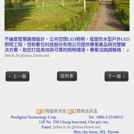
不論是智慧路燈設計、公共空間
LED
照明，或是防水型戶外
LED
照明工程，
恒新數位科技股份有限公司
提供專業產品與完整解
決方案，助您打造高效與可靠的照明環境。
專案洽詢請聯絡：
p
dtech.ltc@msa.hinet.net
回列表
上一個
下一個
訂閱最新消息
訂閱商品訊息
Prodigital Technology Corp. Tel: +886-3-5518912
12F No. 358 Chung hwa road, Chu pei city,
pdtech.ltc@msa.hinet.net
Email:
Hsin chu hsien, 302, Taiwan