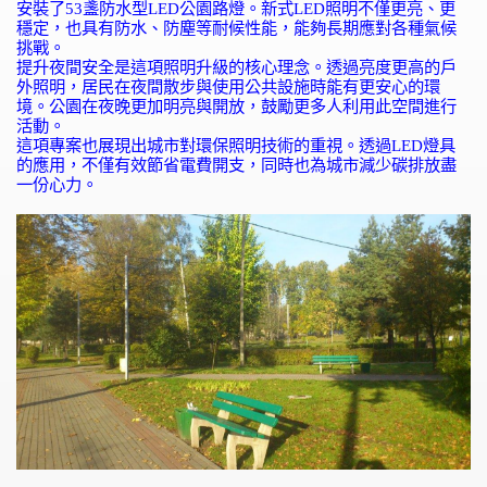
安裝了
53
盞防水型
LED
公園路燈。新式
LED
照明不僅更亮、更
穩定，也具有防水、防塵等耐候性能，能夠長期應對各種氣候
挑戰。
提升夜間安全是這項照明升級的核心理念。透過亮度更高的戶
外照明，居民在夜間散步與使用公共設施時能有更安心的環
境。公園在夜晚更加明亮與開放，鼓勵更多人利用此空間進行
活動。
這項專案也展現出城市對環保照明技術的重視。透過
LED
燈具
的應用，不僅有效節省電費開支，同時也為城市減少碳排放盡
一份心力。