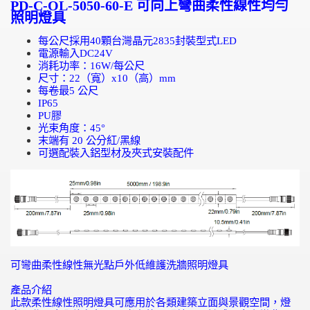
PD-C-OL-5050-60-E
可向上彎曲柔性線性均勻
照明燈具
每公尺採用
40
顆台灣晶元
2835
封裝型式
LED
電源輸入
DC24V
消耗功率：
16W/
每公尺
尺寸：
22
（寬）
x10
（高）
mm
每卷最
5
公尺
IP65
PU
膠
光束角度：
45
°
末端有
20
公分紅
/
黑線
可選配裝入鋁型材及夾式安裝配件
可彎曲柔性線性無光點戶外低維護洗牆照明燈具
產品介紹
此款柔性線性照明燈具可應用於各類建築立面與景觀空間，燈