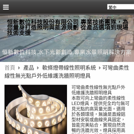
恒新數位科技股份有限公司 專業技術團隊，為
您量身打造照明與能源規劃 從產品選項到現場
技術支援
首頁
產品
軟條燈帶線性照明系統
可彎曲柔性
線性無光點戶外低維護洗牆照明燈具
可彎曲柔性線性無光點戶外
低維護洗牆照明燈具
本款可向上彎曲的柔性線性
LED燈具，提供完全均勻無可
見光點的高質量光面。適用
於各類環境，無論是直線鋁
型材安裝或曲線夾具固定，
皆能完美貼合，實現自然流
暢的洗牆光效。燈具採用高