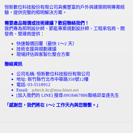
恒新數位科技股份有限公司具備豐富的戶外與建築照明專案經
驗，提供完整的照明解決方案。
需要產品報價或技術建議？歡迎聯絡我們！
我們專為照明設計師、節能專案規劃設計師、工程承包商、開
發商、營建商提供：
快速報價回覆（最快
1
～
2
天）
技術支援與規劃建議
現場評估與客製化整合方案
聯絡資訊
公司名稱
:
恒新數位科技股份有限公司
地址
:
新竹縣竹北市中華路
358
號
12
樓
電話
: 03-5518912
Email:
pdtech.ltc@msa.hinet.net
[
加入我們的
LINE]
搜尋
:0918467886
聯絡邱皇達先生
「感謝您，我們將在 1～2 工作天內與您聯繫。」