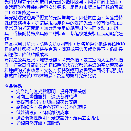
光可兌現完全均勻無可見光斑的照明效果。燈體可向上彎曲，
靈活應對各種曲線造型安裝需求，是目前市場上最理想的可彎
曲
LED
燈條之一。
無光點洗牆燈具備優異的光線均勻性，即使於曲面、角落或特
殊建築結構中，亦能展現亮度適中的洗牆光效，沒有傳統
LED
燈常見的光斑問題。無論是使用於鋁型材的表面安裝
LED
燈
具，或搭配特殊夾具做曲線裝置，都能快速安裝且長期點亮運
作。
產品採用具防水、防塵與抗
UV
特性，是各項戶外低維護照明項
目的絕佳選擇。即使在高溫、潮濕或惡劣天候條件下，仍能長
期運作，降低維護成本。
無論是公共建築、地標景觀、商業外牆，或是室內大型藝術牆
面，這款高性能建築洗牆照明解決方案都能為您的空間帶來柔
和連續的光影效果。安裝方便特別適用於需要曲面或不規則結
構的曲線安裝
LED
燈場景，為您的設計完美兌現。
產品特點
完全均勻無光點照明，提升建築美感
可向上彎曲設計，適應各種結構
支援直線鋁型材與曲線夾具安裝
高耐候性，適合各類戶外與室內環境
低維護設計，降低維護成本
適合裝飾性照明、景觀設計、建築立面亮化
光線自然連續，無斷點