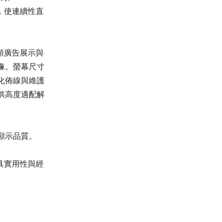
，使連續性直
類廣告展示與
像。螢幕尺寸
化佈線與維護
供高度適配解
顯示品質。
具實用性與經