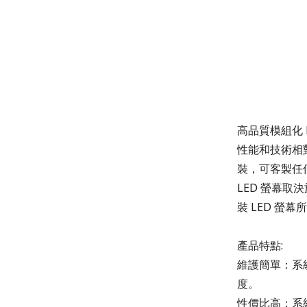
高品質模組化
性能和技術相
裝，可客製任
LED
螢幕取決
裝
LED
螢幕所
產品特點
:
維護簡單：系
度。
性價比高：系