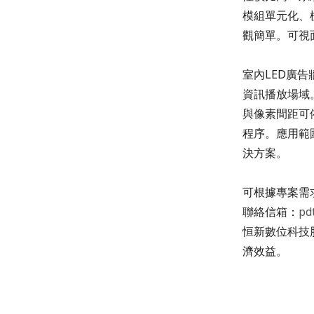
模組單元化、
觀簡單。可視
室內
LED
廣告
資訊播放場域
與像素間距可
程序。應用範
決方案。
可根據專案需
聯絡信箱：
pd
恒新數位科技
濟效益。