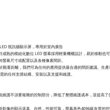
LED
視訊牆顯示屏，專用於室內廣告
對成熟的模組化數位
LED
螢幕採用輕量機櫃設計，易於移動也可
何螢幕尺寸或配置以及各種像素間距。
於觀看距離，我們可為任何的應用提供最合適的間距建議、生產
需的任何支撐結構、安裝以及支援和維護。
統維護不須要複雜的控制部分，降低了整體維護成本，並提高了
統影像的顯示逼真、自然，性能可靠，螢幕基色
4096
級灰度的控